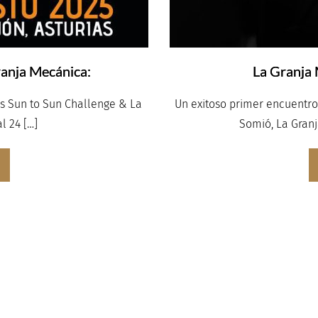
ranja Mecánica:
La Granja 
as Sun to Sun Challenge & La
Un exitoso primer encuentro
l 24 […]
Somió, La Granj