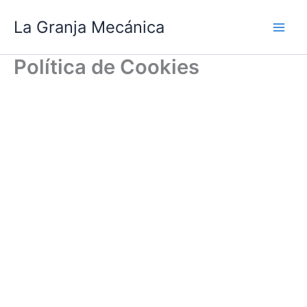
Ir
La Granja Mecánica
al
Main
contenido
Política de Cookies
Men